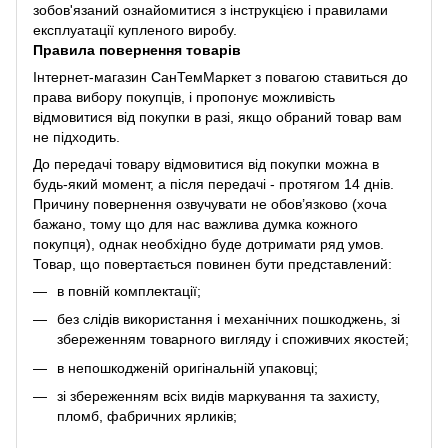
зобов'язаний ознайомитися з інструкцією і правилами
експлуатації купленого виробу.
Правила повернення товарів
Інтернет-магазин СанТемМаркет з повагою ставиться до
права вибору покупців, і пропонує можливість
відмовитися від покупки в разі, якщо обраний товар вам
не підходить.
До передачі товару відмовитися від покупки можна в
будь-який момент, а після передачі - протягом 14 днів.
Причину повернення озвучувати не обов’язково (хоча
бажано, тому що для нас важлива думка кожного
покупця), однак необхідно буде дотримати ряд умов.
Товар, що повертається повинен бути представлений:
в повній комплектації;
без слідів використання і механічних пошкоджень, зі
збереженням товарного вигляду і споживчих якостей;
в непошкодженій оригінальній упаковці;
зі збереженням всіх видів маркування та захисту,
пломб, фабричних ярликів;