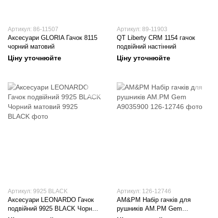
Артикул: 86-11507
Артикул: 89-11903
Аксесуари GLORIA Гачок 8115
QT Liberty CRM 1154 гачок
чорний матовий
подвійний настінний
Ціну уточнюйте
Ціну уточнюйте
Артикул: 9925 BLACK
Артикул: 126-12746
Аксесуари LEONARDO Гачок
AM&PM Набір гачків для
подвійний 9925 BLACK Чорний
рушників AM.PM Gem
матовий
A9035900