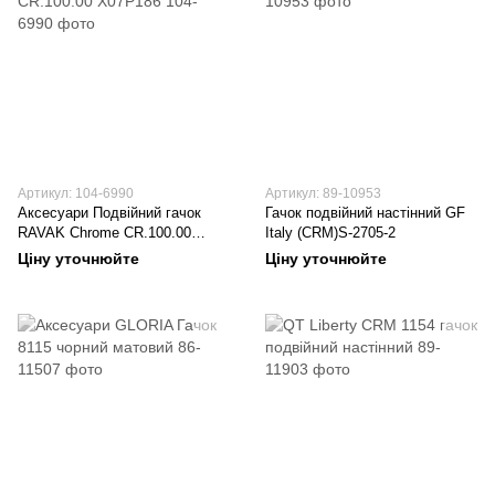
Артикул: 104-6990
Артикул: 89-10953
Аксесуари Подвійний гачок
Гачок подвійний настінний GF
RAVAK Chrome CR.100.00
Italy (CRM)S-2705-2
X07P186
Ціну уточнюйте
Ціну уточнюйте