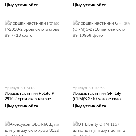
бронза 9629
Chrome CR.410.00 X07P196
Ціну уточнюйте
Ціну уточнюйте
Артикул: 89-7413
Артикул: 89-10958
Йоршик настінний Potato P-
Йоршик настінний GF Italy
2910-2 хром скло матове
(CRM)S-2710 матове скло
Ціну уточнюйте
Ціну уточнюйте