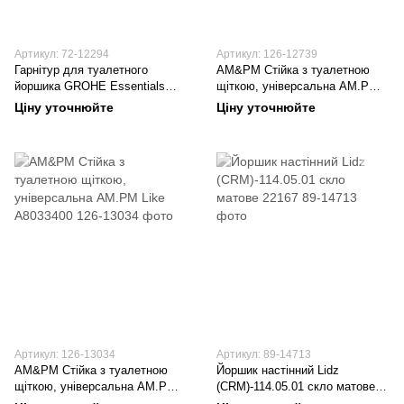
Артикул: 72-12294
Артикул: 126-12739
Гарнітур для туалетного
AM&PM Стійка з туалетною
йоршика GROHE Essentials
щіткою, універсальна AM.PM
NEW 40374001
Gem A9033400
Ціну уточнюйте
Ціну уточнюйте
Артикул: 126-13034
Артикул: 89-14713
AM&PM Стійка з туалетною
Йоршик настінний Lidz
щіткою, універсальна AM.PM
(CRM)-114.05.01 скло матове
Like A8033400
22167