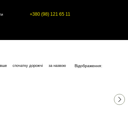
+380 (98) 121 65 11
ти
Відображення:
евше
спочатку дорожчі
за назвою