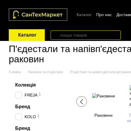
Перейти до основного контенту
Каталог
Про нас
Доставк
Каталог
П'єдестали та напівп'єдест
раковин
Головна
Раковини та п'єдестали
П'єдестали та напівп'єдестали для рако
Колекція
1
FREJA
Бренд
Раковини
1
KOLO
н
Бренд