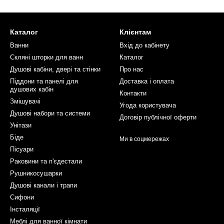
Каталог
Клієнтам
Ванни
Вхід до кабінету
Скляні шторки для ванн
Каталог
Душові кабіни, двері та стінки
Про нас
Піддони та панелі для
Доставка і оплата
душових кабін
Контакти
Змішувачі
Угода користувача
Душові набори та системи
Договір публічної оферти
Унітази
Біде
Ми в соцмережах
Пісуари
Раковини та п'єдестали
Рушникосушарки
Душові канали і трапи
Сифони
Інсталяції
Меблі для ванної кімнати