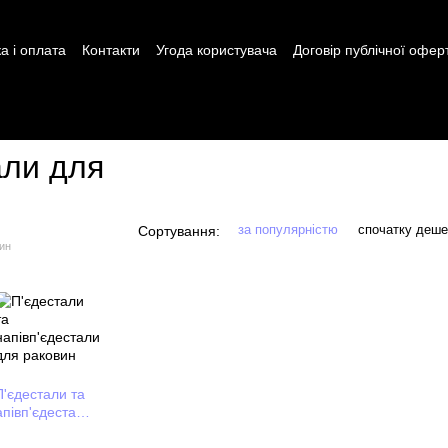
а і оплата
Контакти
Угода користувача
Договір публічної офер
али для
за популярністю
спочатку деш
Сортування:
вин
П'єдестали та
апівп'єдестали
для раковин