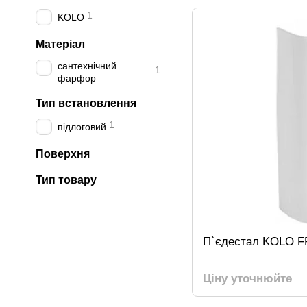
1
KOLO
Матеріал
сантехнічний
1
фарфор
Тип встановлення
1
підлоговий
Поверхня
Тип товару
П`єдестал KOLO 
Ціну уточнюйте