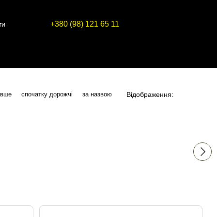
+380 (98) 121 65 11
ти
Відображення:
евше
спочатку дорожчі
за назвою