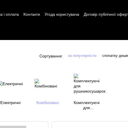
а і оплата
Контакти
Угода користувача
Договір публічної офер
за популярністю
спочатку деш
Сортування:
Електричні
Комбіновані
Комплектуючі
для
рушникосушарок