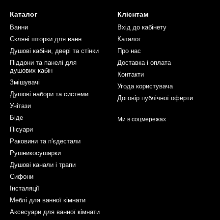
Каталог
Клієнтам
Ванни
Вхід до кабінету
Скляні шторки для ванн
Каталог
Душові кабіни, двері та стінки
Про нас
Піддони та панелі для
Доставка і оплата
душових кабін
Контакти
Змішувачі
Угода користувача
Душові набори та системи
Договір публічної оферти
Унітази
Біде
Ми в соцмережах
Пісуари
Раковини та п'єдестали
Рушникосушарки
Душові канали і трапи
Сифони
Інсталяції
Меблі для ванної кімнати
Аксесуари для ванної кімнати