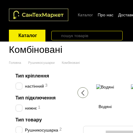
Перейти до основного контенту
Каталог
Про нас
Доставк
Каталог
Комбіновані
Головна
Рушникосушарки
Комбіновані
Тип кріплення
3
настінний
Тип підключення
Водяні
1
нижнє
Тип товару
2
Рушникосушарка