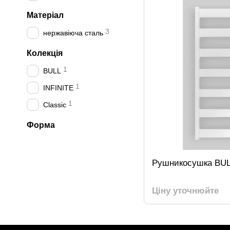
Матеріал
3
нержавіюча сталь
Колекція
1
BULL
1
INFINITE
1
Classic
Форма
Рушникосушка BULL
Ціну уточнюйте