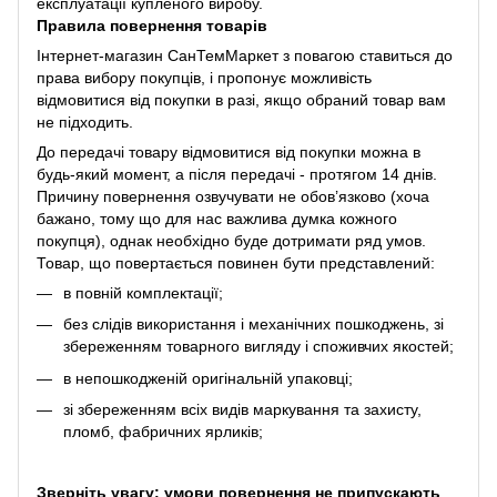
експлуатації купленого виробу.
Правила повернення товарів
Інтернет-магазин СанТемМаркет з повагою ставиться до
права вибору покупців, і пропонує можливість
відмовитися від покупки в разі, якщо обраний товар вам
не підходить.
До передачі товару відмовитися від покупки можна в
будь-який момент, а після передачі - протягом 14 днів.
Причину повернення озвучувати не обов’язково (хоча
бажано, тому що для нас важлива думка кожного
покупця), однак необхідно буде дотримати ряд умов.
Товар, що повертається повинен бути представлений:
в повній комплектації;
без слідів використання і механічних пошкоджень, зі
збереженням товарного вигляду і споживчих якостей;
в непошкодженій оригінальній упаковці;
зі збереженням всіх видів маркування та захисту,
пломб, фабричних ярликів;
Зверніть увагу: умови повернення не припускають