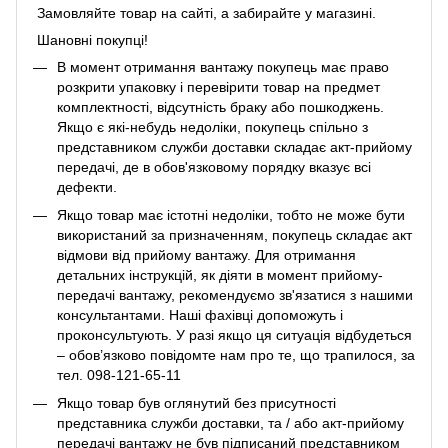
Замовляйте товар на сайті, а забирайте у магазині.
Шановні покупці!
В момент отримання вантажу покупець має право
розкрити упаковку і перевірити товар на предмет
комплектності, відсутність браку або пошкоджень.
Якщо є які-небудь недоліки, покупець спільно з
представником служби доставки складає акт-прийому
передачі, де в обов'язковому порядку вказує всі
дефекти.
Якщо товар має істотні недоліки, тобто не може бути
використаний за призначенням, покупець складає акт
відмови від прийому вантажу. Для отримання
детальних інструкцій, як діяти в момент прийому-
передачі вантажу, рекомендуємо зв'язатися з нашими
консультантами. Наші фахівці допоможуть і
проконсультують. У разі якщо ця ситуація відбудеться
– обов’язково повідомте нам про те, що трапилося, за
тел. 098-121-65-11
Якщо товар був оглянутий без присутності
представника служби доставки, та / або акт-прийому
передачі вантажу не був підписаний представником