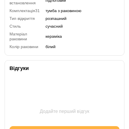
підлоговий
встановлення
Комплектація31
тумба з раковиною
Тип відкриття
розпашний
Стиль
сучасний
Матеріал
кераміка
раковини
Колір раковини
білий
Відгуки
Додайте перший відгук