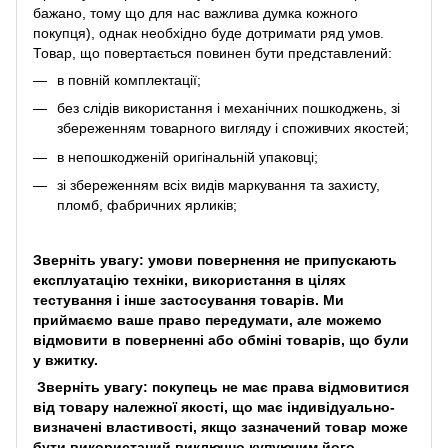
бажано, тому що для нас важлива думка кожного
покупця), однак необхідно буде дотримати ряд умов.
Товар, що повертається повинен бути представлений:
в повній комплектації;
без слідів використання і механічних пошкоджень, зі
збереженням товарного вигляду і споживчих якостей;
в непошкодженій оригінальній упаковці;
зі збереженням всіх видів маркування та захисту,
пломб, фабричних ярликів;
Зверніть увагу: умови повернення не припускають
експлуатацію техніки, використання в цілях
тестування і інше застосування товарів. Ми
приймаємо ваше право передумати, але можемо
відмовити в поверненні або обміні товарів, що були
у вжитку.
Зверніть увагу: покупець не має права відмовитися
від товару належної якості, що має індивідуально-
визначені властивості, якщо зазначений товар може
бути використаний виключно купуючим його