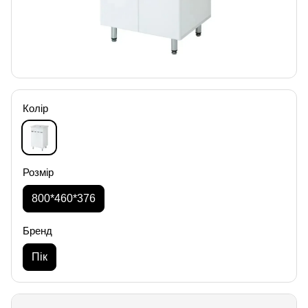
Колір
Розмір
800*460*376
Бренд
Пік