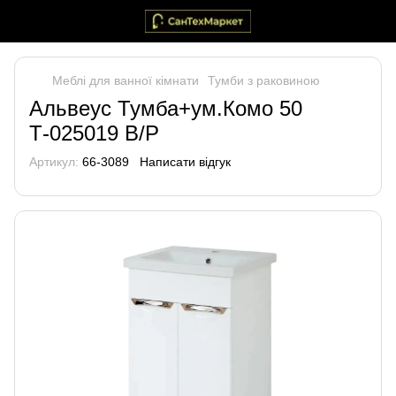
Меблі для ванної кімнати
Тумби з раковиною
Альвеус Тумба+ум.Комо 50
Т-025019 В/Р
Артикул:
66-3089
Написати відгук