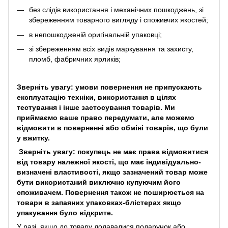
без слідів використання і механічних пошкоджень, зі
збереженням товарного вигляду і споживчих якостей;
в непошкодженій оригінальній упаковці;
зі збереженням всіх видів маркування та захисту,
пломб, фабричних ярликів;
Зверніть увагу: умови повернення не припускають
експлуатацію техніки, використання в цілях
тестування і інше застосування товарів. Ми
приймаємо ваше право передумати, але можемо
відмовити в поверненні або обміні товарів, що були
у вжитку.
Зверніть увагу: покупець не має права відмовитися
від товару належної якості, що має індивідуально-
визначені властивості, якщо зазначений товар може
бути використаний виключно купуючим його
споживачем. Повернення також не поширюється на
товари в запаяних упаковках-блістерах якщо
упакування було відкрите.
У разі, якщо до товару додавалися подарунок або