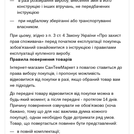
в разі розбирання виробу, внесення змін в його
конструкцію і інших втручань, не передбачених
інструкцією
при недбалому зберіганні або транспортуванні
власником.
При цьому, згідно з п. 3 ст. 4 Закону України «Про захист
прав споживача» перед початком експлуатації покупець
зобов'язаний ознайомитися з інструкцією і правилами
експлуатації купленого виробу.
Правила повернення товарів
Інтернет-магазин СанТемМаркет з повагою ставиться до
права вибору покупців, і пропонує можливість
відмовитися від покупки в разі, якщо обраний товар вам
не підходить.
До передачі товару відмовитися від покупки можна в
будь-який момент, а після передачі - протягом 14 днів.
Причину повернення озвучувати не обов’язково (хоча
бажано, тому що для нас важлива думка кожного
покупця), однак необхідно буде дотримати ряд умов.
Товар, що повертається повинен бути представлений:
в повній комплектації;