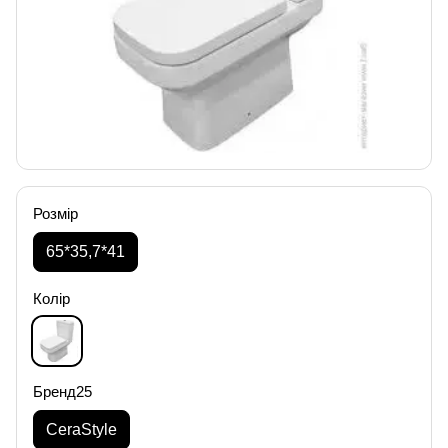
Розмір
65*35,7*41
Колір
Бренд25
CeraStyle