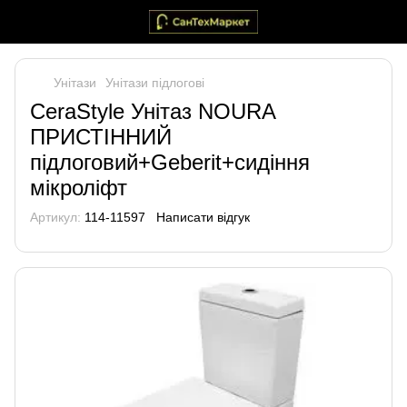
Унітази
Унітази підлогові
CeraStyle Унітаз NOURA
ПРИСТІННИЙ
підлоговий+Geberit+сидіння
мікроліфт
Артикул:
114-11597
Написати відгук