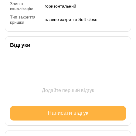
Злив в
горизонтальний
каналізацію
Тип закриття
плавне закриття Soft-close
кришки
Відгуки
Додайте перший відгук
Написати відгук