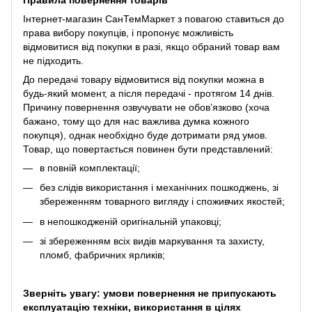
Інтернет-магазин СанТемМаркет з повагою ставиться до
права вибору покупців, і пропонує можливість
відмовитися від покупки в разі, якщо обраний товар вам
не підходить.
До передачі товару відмовитися від покупки можна в
будь-який момент, а після передачі - протягом 14 днів.
Причину повернення озвучувати не обов’язково (хоча
бажано, тому що для нас важлива думка кожного
покупця), однак необхідно буде дотримати ряд умов.
Товар, що повертається повинен бути представлений:
в повній комплектації;
без слідів використання і механічних пошкоджень, зі
збереженням товарного вигляду і споживчих якостей;
в непошкодженій оригінальній упаковці;
зі збереженням всіх видів маркування та захисту,
пломб, фабричних ярликів;
Зверніть увагу: умови повернення не припускають
експлуатацію техніки, використання в цілях