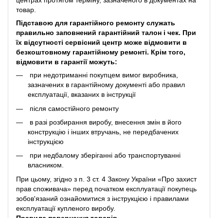
центрах протягом терміну, зазначеного в документах на
товар.
Підставою для гарантійного ремонту служать
правильно заповнений гарантійний талон і чек. При
їх відсутності сервісний центр може відмовити в
безкоштовному гарантійному ремонті. Крім того,
відмовити в гарантії можуть:
при недотриманні покупцем вимог виробника,
зазначених в гарантійному документі або правил
експлуатації, вказаних в інструкції
після самостійного ремонту
в разі розбирання виробу, внесення змін в його
конструкцію і інших втручань, не передбачених
інструкцією
при недбалому зберіганні або транспортуванні
власником.
При цьому, згідно з п. 3 ст. 4 Закону України «Про захист
прав споживача» перед початком експлуатації покупець
зобов'язаний ознайомитися з інструкцією і правилами
експлуатації купленого виробу.
Правила повернення товарів