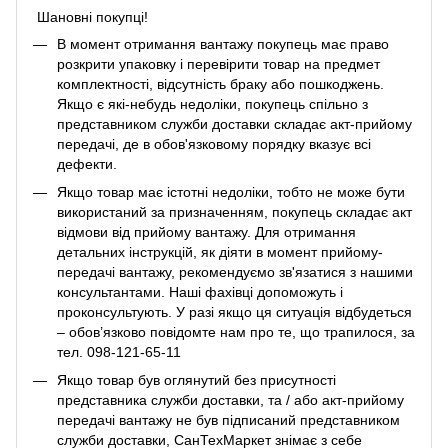
Шановні покупці!
В момент отримання вантажу покупець має право
розкрити упаковку і перевірити товар на предмет
комплектності, відсутність браку або пошкоджень.
Якщо є які-небудь недоліки, покупець спільно з
представником служби доставки складає акт-прийому
передачі, де в обов'язковому порядку вказує всі
дефекти.
Якщо товар має істотні недоліки, тобто не може бути
використаний за призначенням, покупець складає акт
відмови від прийому вантажу. Для отримання
детальних інструкцій, як діяти в момент прийому-
передачі вантажу, рекомендуємо зв'язатися з нашими
консультантами. Наші фахівці допоможуть і
проконсультують. У разі якщо ця ситуація відбудеться
– обов’язково повідомте нам про те, що трапилося, за
тел. 098-121-65-11
Якщо товар був оглянутий без присутності
представника служби доставки, та / або акт-прийому
передачі вантажу не був підписаний представником
служби доставки, СанТехМаркет знімає з себе