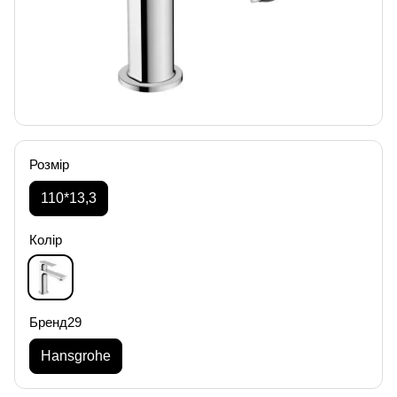
Розмір
110*13,3
Колір
Бренд29
Hansgrohe