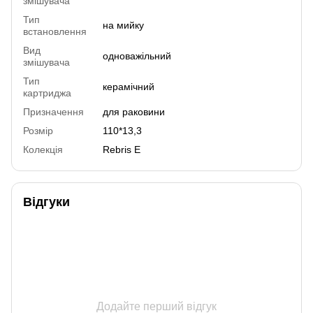
змішувача
Тип
на мийку
встановлення
Вид
одноважільний
змішувача
Тип
керамічний
картриджа
Призначення
для раковини
Розмір
110*13,3
Колекція
Rebris E
Відгуки
Додайте перший відгук