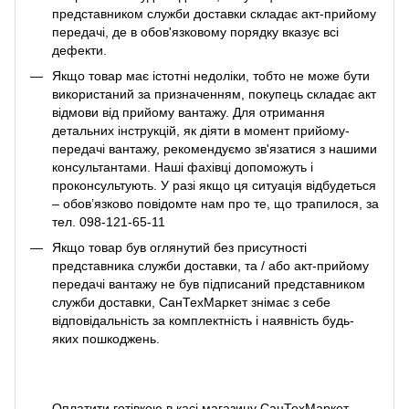
представником служби доставки складає акт-прийому
передачі, де в обов'язковому порядку вказує всі
дефекти.
Якщо товар має істотні недоліки, тобто не може бути
використаний за призначенням, покупець складає акт
відмови від прийому вантажу. Для отримання
детальних інструкцій, як діяти в момент прийому-
передачі вантажу, рекомендуємо зв'язатися з нашими
консультантами. Наші фахівці допоможуть і
проконсультують. У разі якщо ця ситуація відбудеться
– обов’язково повідомте нам про те, що трапилося, за
тел. 098-121-65-11
Якщо товар був оглянутий без присутності
представника служби доставки, та / або акт-прийому
передачі вантажу не був підписаний представником
служби доставки, СанТехМаркет знімає з себе
відповідальність за комплектність і наявність будь-
яких пошкоджень.
Оплатити готівкою в касі магазину СанТехМаркет.