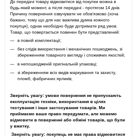
До передачі товару відмовитися від покупки можна в
будь-який момент, а після передачі - протягом 14 днів.
Причину повернення озвучувати не обов’язково (хоча
бажано, тому що для нас важлива думка кожного
покупця), однак необхідно буде дотримати ряд умов.
Товар, що повертається повинен бути представлений:
в повній комплектації;
без слідів використання і механічних пошкоджень, зі
збереженням товарного вигляду і споживчих якостей;
в непошкодженій оригінальній упаковці;
зі збереженням всіх видів маркування та захисту,
пломб, фабричних ярликів;
Зверніть увагу: умови повернення не припускають
експлуатацію техніки, використання в цілях
тестування і інше застосування товарів. Ми
приймаємо ваше право передумати, але можемо
відмовити в поверненні або обміні товарів, що були
у вжитку.
Зверніть увагу: покупець не має права відмовитися