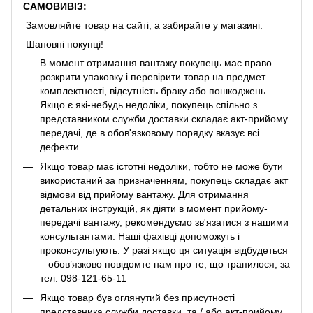
САМОВИВІЗ:
Замовляйте товар на сайті, а забирайте у магазині.
Шановні покупці!
В момент отримання вантажу покупець має право
розкрити упаковку і перевірити товар на предмет
комплектності, відсутність браку або пошкоджень.
Якщо є які-небудь недоліки, покупець спільно з
представником служби доставки складає акт-прийому
передачі, де в обов'язковому порядку вказує всі
дефекти.
Якщо товар має істотні недоліки, тобто не може бути
використаний за призначенням, покупець складає акт
відмови від прийому вантажу. Для отримання
детальних інструкцій, як діяти в момент прийому-
передачі вантажу, рекомендуємо зв'язатися з нашими
консультантами. Наші фахівці допоможуть і
проконсультують. У разі якщо ця ситуація відбудеться
– обов’язково повідомте нам про те, що трапилося, за
тел. 098-121-65-11
Якщо товар був оглянутий без присутності
представника служби доставки, та / або акт-прийому