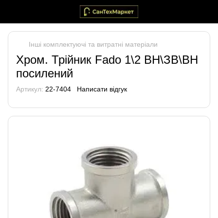
Інші комплектуючі та витратні матеріали
Хром. Трійник Fado 1\2 ВН\ЗВ\ВН
посилений
Артикул:
22-7404
Написати відгук