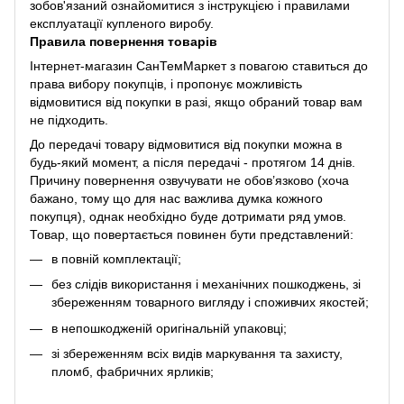
зобов'язаний ознайомитися з інструкцією і правилами
експлуатації купленого виробу.
Правила повернення товарів
Інтернет-магазин СанТемМаркет з повагою ставиться до
права вибору покупців, і пропонує можливість
відмовитися від покупки в разі, якщо обраний товар вам
не підходить.
До передачі товару відмовитися від покупки можна в
будь-який момент, а після передачі - протягом 14 днів.
Причину повернення озвучувати не обов’язково (хоча
бажано, тому що для нас важлива думка кожного
покупця), однак необхідно буде дотримати ряд умов.
Товар, що повертається повинен бути представлений:
в повній комплектації;
без слідів використання і механічних пошкоджень, зі
збереженням товарного вигляду і споживчих якостей;
в непошкодженій оригінальній упаковці;
зі збереженням всіх видів маркування та захисту,
пломб, фабричних ярликів;