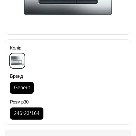
Колір
Бренд
Geberit
Розмір30
246*23*164