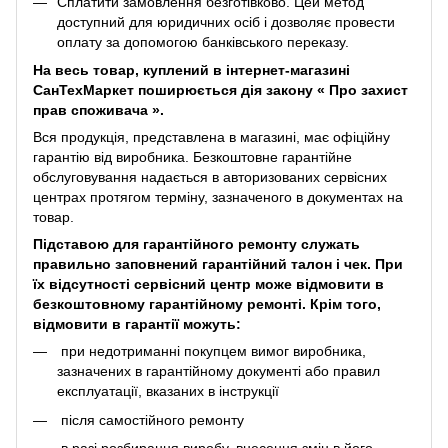
Сплатити замовлення безготівково. Цей метод
доступний для юридичних осіб і дозволяє провести
оплату за допомогою банківського переказу.
На весь товар, куплений в інтернет-магазині
СанТехМаркет поширюється дія закону «
Про захист
прав споживача
».
Вся продукція, представлена ​​в магазині, має офіційну
гарантію від виробника. Безкоштовне гарантійне
обслуговування надається в авторизованих сервісних
центрах протягом терміну, зазначеного в документах на
товар.
Підставою для гарантійного ремонту служать
правильно заповнений гарантійний талон і чек. При
їх відсутності сервісний центр може відмовити в
безкоштовному гарантійному ремонті. Крім того,
відмовити в гарантії можуть:
при недотриманні покупцем вимог виробника,
зазначених в гарантійному документі або правил
експлуатації, вказаних в інструкції
після самостійного ремонту