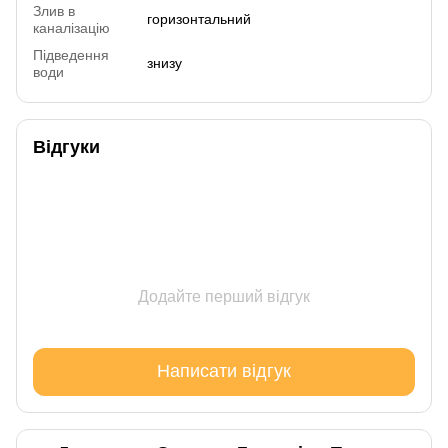
Злив в
горизонтальний
каналізацію
Підведення
знизу
води
Відгуки
Додайте перший відгук
Написати відгук