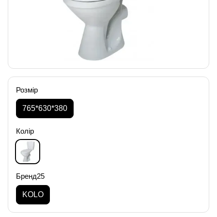
Розмір
765*630*380
Колір
Бренд25
KOLO