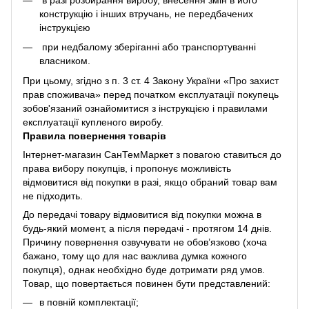
в разі розбирання виробу, внесення змін в його
конструкцію і інших втручань, не передбачених
інструкцією
при недбалому зберіганні або транспортуванні
власником.
При цьому, згідно з п. 3 ст. 4 Закону України «Про захист
прав споживача» перед початком експлуатації покупець
зобов'язаний ознайомитися з інструкцією і правилами
експлуатації купленого виробу.
Правила повернення товарів
Інтернет-магазин СанТемМаркет з повагою ставиться до
права вибору покупців, і пропонує можливість
відмовитися від покупки в разі, якщо обраний товар вам
не підходить.
До передачі товару відмовитися від покупки можна в
будь-який момент, а після передачі - протягом 14 днів.
Причину повернення озвучувати не обов’язково (хоча
бажано, тому що для нас важлива думка кожного
покупця), однак необхідно буде дотримати ряд умов.
Товар, що повертається повинен бути представлений:
в повній комплектації;