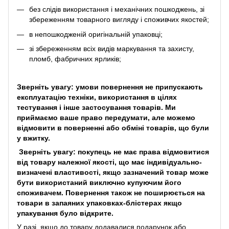
без слідів використання і механічних пошкоджень, зі
збереженням товарного вигляду і споживчих якостей;
в непошкодженій оригінальній упаковці;
зі збереженням всіх видів маркування та захисту,
пломб, фабричних ярликів;
Зверніть увагу: умови повернення не припускають
експлуатацію техніки, використання в цілях
тестування і інше застосування товарів. Ми
приймаємо ваше право передумати, але можемо
відмовити в поверненні або обміні товарів, що були
у вжитку.
Зверніть увагу: покупець не має права відмовитися
від товару належної якості, що має індивідуально-
визначені властивості, якщо зазначений товар може
бути використаний виключно купуючим його
споживачем. Повернення також не поширюється на
товари в запаяних упаковках-блістерах якщо
упакування було відкрите.
У разі, якщо до товару додавалися подарунок або