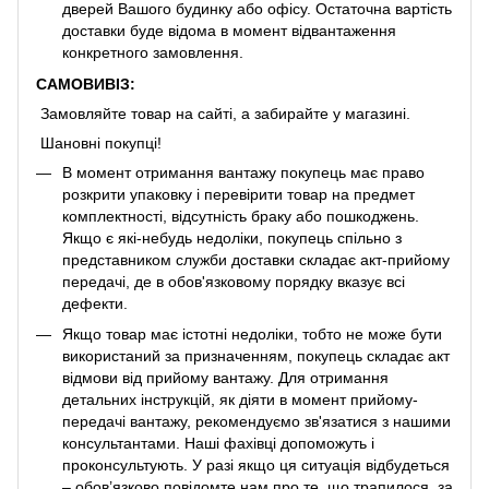
дверей Вашого будинку або офісу. Остаточна вартість
доставки буде відома в момент відвантаження
конкретного замовлення.
САМОВИВІЗ:
Замовляйте товар на сайті, а забирайте у магазині.
Шановні покупці!
В момент отримання вантажу покупець має право
розкрити упаковку і перевірити товар на предмет
комплектності, відсутність браку або пошкоджень.
Якщо є які-небудь недоліки, покупець спільно з
представником служби доставки складає акт-прийому
передачі, де в обов'язковому порядку вказує всі
дефекти.
Якщо товар має істотні недоліки, тобто не може бути
використаний за призначенням, покупець складає акт
відмови від прийому вантажу. Для отримання
детальних інструкцій, як діяти в момент прийому-
передачі вантажу, рекомендуємо зв'язатися з нашими
консультантами. Наші фахівці допоможуть і
проконсультують. У разі якщо ця ситуація відбудеться
– обов’язково повідомте нам про те, що трапилося, за