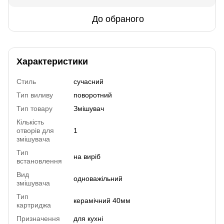
До обраного
Характеристики
Стиль
сучасний
Тип виливу
поворотний
Тип товару
Змішувач
Кількість
отворів для
1
змішувача
Тип
на виріб
встановлення
Вид
одноважільний
змішувача
Тип
керамічний 40мм
картриджа
Призначення
для кухні