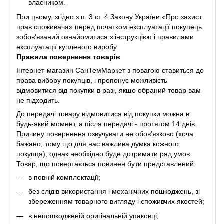
власником.
При цьому, згідно з п. 3 ст. 4 Закону України «Про захист
прав споживача» перед початком експлуатації покупець
зобов'язаний ознайомитися з інструкцією і правилами
експлуатації купленого виробу.
Правила повернення товарів
Інтернет-магазин СанТемМаркет з повагою ставиться до
права вибору покупців, і пропонує можливість
відмовитися від покупки в разі, якщо обраний товар вам
не підходить.
До передачі товару відмовитися від покупки можна в
будь-який момент, а після передачі - протягом 14 днів.
Причину повернення озвучувати не обов’язково (хоча
бажано, тому що для нас важлива думка кожного
покупця), однак необхідно буде дотримати ряд умов.
Товар, що повертається повинен бути представлений:
в повній комплектації;
без слідів використання і механічних пошкоджень, зі
збереженням товарного вигляду і споживчих якостей;
в непошкодженій оригінальній упаковці;