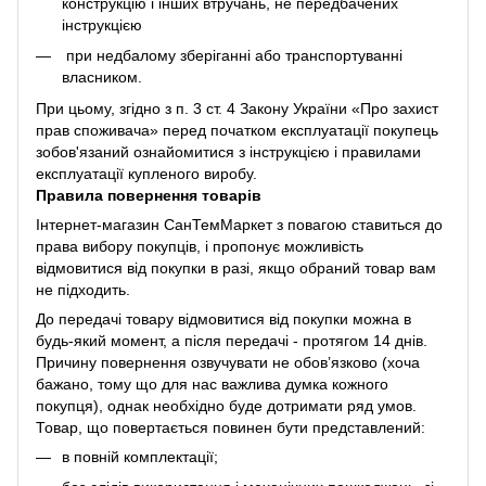
конструкцію і інших втручань, не передбачених
інструкцією
при недбалому зберіганні або транспортуванні
власником.
При цьому, згідно з п. 3 ст. 4 Закону України «Про захист
прав споживача» перед початком експлуатації покупець
зобов'язаний ознайомитися з інструкцією і правилами
експлуатації купленого виробу.
Правила повернення товарів
Інтернет-магазин СанТемМаркет з повагою ставиться до
права вибору покупців, і пропонує можливість
відмовитися від покупки в разі, якщо обраний товар вам
не підходить.
До передачі товару відмовитися від покупки можна в
будь-який момент, а після передачі - протягом 14 днів.
Причину повернення озвучувати не обов’язково (хоча
бажано, тому що для нас важлива думка кожного
покупця), однак необхідно буде дотримати ряд умов.
Товар, що повертається повинен бути представлений:
в повній комплектації;