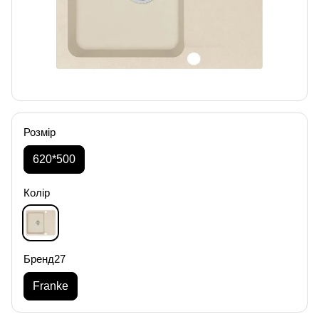
Розмір
620*500
Колір
Бренд27
Franke