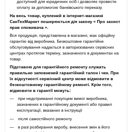
доступний для юридичних осіб і дозволяє провести
оплату за допомогою банківського переказу.
На весь товар, куплений в інтернет-магазині
СанТехМаркет поширюється дія закону «
Про захист
прав споживача
».
Вся продукція, представлена ​​в магазині, має офіційну
гарантію від виробника. Безкоштовне гарантійне
обслуговування надається в авторизованих сервісних
центрах протягом терміну, зазначеного в документах на
товар.
Підставою для гарантійного ремонту служать
правильно заповнений гарантійний талон і чек. При
їх відсутності сервісний центр може відмовити в
безкоштовному гарантійному ремонті. Крім того,
відмовити в гарантії можуть:
при недотриманні покупцем вимог виробника,
зазначених в гарантійному документі або правил
експлуатації, вказаних в інструкції
після самостійного ремонту
в разі розбирання виробу, внесення змін в його