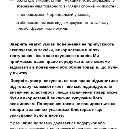
без слідів використання і механічних пошкоджень, зі
збереженням товарного вигляду і споживчих якостей;
в непошкодженій оригінальній упаковці;
зі збереженням всіх видів маркування та захисту,
пломб, фабричних ярликів;
Зверніть увагу: умови повернення не припускають
експлуатацію техніки, використання в цілях
тестування і інше застосування товарів. Ми
приймаємо ваше право передумати, але можемо
відмовити в поверненні або обміні товарів, що були
у вжитку.
Зверніть увагу: покупець не має права відмовитися
від товару належної якості, що має індивідуально-
визначені властивості, якщо зазначений товар може
бути використаний виключно купуючим його
споживачем. Повернення також не поширюється на
товари в запаяних упаковках-блістерах якщо
упакування було відкрите.
У разі, якщо до товару додавалися подарунок або
додаткові аксесуари, вони також підлягають поверненню