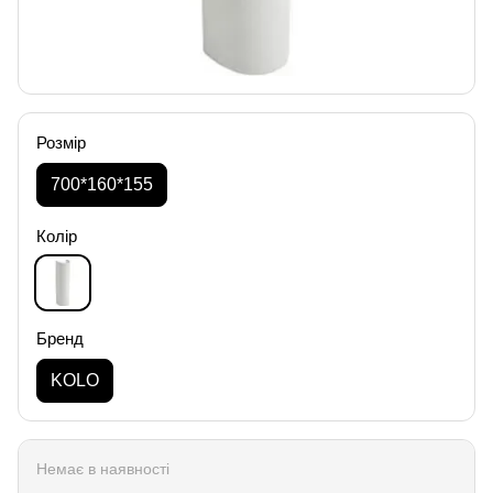
Розмір
700*160*155
Колір
Бренд
KOLO
Немає в наявності