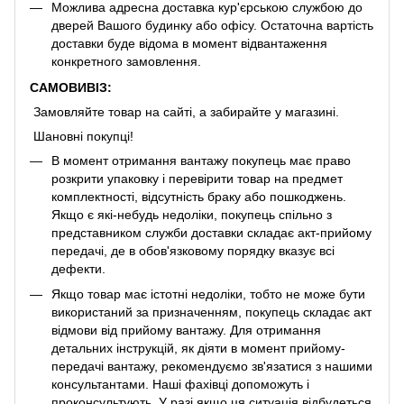
Можлива адресна доставка кур'єрською службою до
дверей Вашого будинку або офісу. Остаточна вартість
доставки буде відома в момент відвантаження
конкретного замовлення.
САМОВИВІЗ:
Замовляйте товар на сайті, а забирайте у магазині.
Шановні покупці!
В момент отримання вантажу покупець має право
розкрити упаковку і перевірити товар на предмет
комплектності, відсутність браку або пошкоджень.
Якщо є які-небудь недоліки, покупець спільно з
представником служби доставки складає акт-прийому
передачі, де в обов'язковому порядку вказує всі
дефекти.
Якщо товар має істотні недоліки, тобто не може бути
використаний за призначенням, покупець складає акт
відмови від прийому вантажу. Для отримання
детальних інструкцій, як діяти в момент прийому-
передачі вантажу, рекомендуємо зв'язатися з нашими
консультантами. Наші фахівці допоможуть і
проконсультують. У разі якщо ця ситуація відбудеться