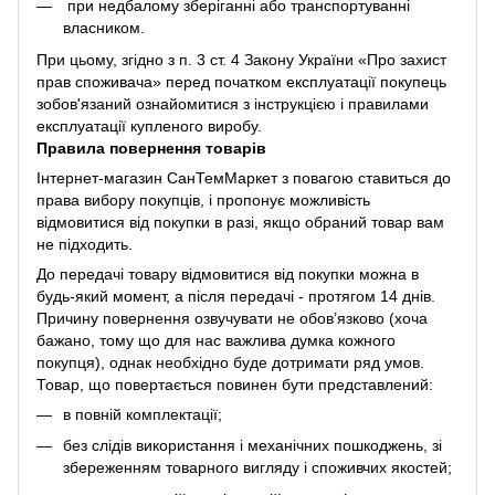
при недбалому зберіганні або транспортуванні
власником.
При цьому, згідно з п. 3 ст. 4 Закону України «Про захист
прав споживача» перед початком експлуатації покупець
зобов'язаний ознайомитися з інструкцією і правилами
експлуатації купленого виробу.
Правила повернення товарів
Інтернет-магазин СанТемМаркет з повагою ставиться до
права вибору покупців, і пропонує можливість
відмовитися від покупки в разі, якщо обраний товар вам
не підходить.
До передачі товару відмовитися від покупки можна в
будь-який момент, а після передачі - протягом 14 днів.
Причину повернення озвучувати не обов’язково (хоча
бажано, тому що для нас важлива думка кожного
покупця), однак необхідно буде дотримати ряд умов.
Товар, що повертається повинен бути представлений:
в повній комплектації;
без слідів використання і механічних пошкоджень, зі
збереженням товарного вигляду і споживчих якостей;