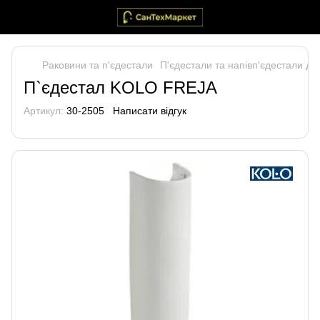
Раковини та п'єдестали
П'єдестали та напівп'єдестали дл
П`єдестал KOLO FREJA
Артикул:
30-2505
Написати відгук