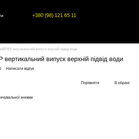
+380 (98) 121 65 11
ти
ЙПЕР вертикальний випуск верхній підвід води
вертикальний випуск верхній підвід води
6
Написати відгук
Порівняти
В обрані
ичувальної знижки