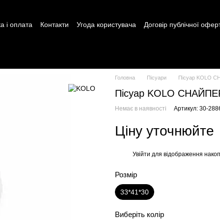
а і оплата
Контакти
Угода користувача
Договір публічної офер
Головна
Пісуари
Пісуар KOLO СНА
Пісуар KOLO СНАЙПЕР 
Немає в наявності
Артикул: 30-288
Ціну уточнюйте
Увійти
для відображення накоп
%
Розмір
33*41*30
Виберіть колір