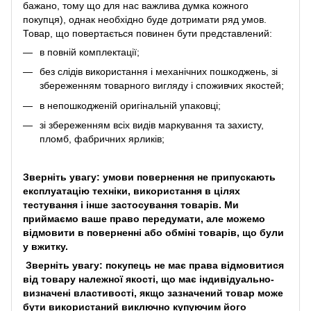
бажано, тому що для нас важлива думка кожного
покупця), однак необхідно буде дотримати ряд умов.
Товар, що повертається повинен бути представлений:
в повній комплектації;
без слідів використання і механічних пошкоджень, зі
збереженням товарного вигляду і споживчих якостей;
в непошкодженій оригінальній упаковці;
зі збереженням всіх видів маркування та захисту,
пломб, фабричних ярликів;
Зверніть увагу: умови повернення не припускають
експлуатацію техніки, використання в цілях
тестування і інше застосування товарів. Ми
приймаємо ваше право передумати, але можемо
відмовити в поверненні або обміні товарів, що були
у вжитку.
Зверніть увагу: покупець не має права відмовитися
від товару належної якості, що має індивідуально-
визначені властивості, якщо зазначений товар може
бути використаний виключно купуючим його