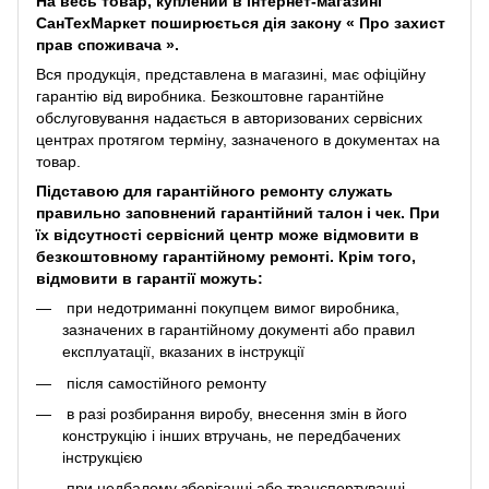
На весь товар, куплений в інтернет-магазині
СанТехМаркет поширюється дія закону «
Про захист
прав споживача
».
Вся продукція, представлена ​​в магазині, має офіційну
гарантію від виробника. Безкоштовне гарантійне
обслуговування надається в авторизованих сервісних
центрах протягом терміну, зазначеного в документах на
товар.
Підставою для гарантійного ремонту служать
правильно заповнений гарантійний талон і чек. При
їх відсутності сервісний центр може відмовити в
безкоштовному гарантійному ремонті. Крім того,
відмовити в гарантії можуть:
при недотриманні покупцем вимог виробника,
зазначених в гарантійному документі або правил
експлуатації, вказаних в інструкції
після самостійного ремонту
в разі розбирання виробу, внесення змін в його
конструкцію і інших втручань, не передбачених
інструкцією
при недбалому зберіганні або транспортуванні