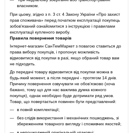
власником.
При цьому, згідно з п. 3 ст. 4 Закону України «Про захист
прав споживача» перед початком експлуатації покупець
зобов'язаний ознайомитися з інструкцією і правилами
експлуатації купленого виробу.
Правила повернення товарів
Інтернет-магазин СанТемМаркет з повагою ставиться до
права вибору покупців, і пропонує можливість
відмовитися від покупки в разі, якщо обраний товар вам
не підходить.
До передачі товару відмовитися від покупки можна в
будь-який момент, а після передачі - протягом 14 днів.
Причину повернення озвучувати не обов’язково (хоча
бажано, тому що для нас важлива думка кожного
покупця), однак необхідно буде дотримати ряд умов.
Товар, що повертається повинен бути представлений:
в повній комплектації;
без слідів використання і механічних пошкоджень, зі
збереженням товарного вигляду і споживчих якостей;
в непошкодженій оригінальній упаковці;