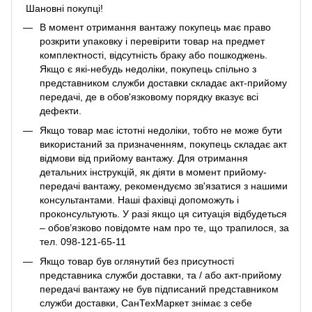
Шановні покупці!
В момент отримання вантажу покупець має право
розкрити упаковку і перевірити товар на предмет
комплектності, відсутність браку або пошкоджень.
Якщо є які-небудь недоліки, покупець спільно з
представником служби доставки складає акт-прийому
передачі, де в обов'язковому порядку вказує всі
дефекти.
Якщо товар має істотні недоліки, тобто не може бути
використаний за призначенням, покупець складає акт
відмови від прийому вантажу. Для отримання
детальних інструкцій, як діяти в момент прийому-
передачі вантажу, рекомендуємо зв'язатися з нашими
консультантами. Наші фахівці допоможуть і
проконсультують. У разі якщо ця ситуація відбудеться
– обов’язково повідомте нам про те, що трапилося, за
тел. 098-121-65-11
Якщо товар був оглянутий без присутності
представника служби доставки, та / або акт-прийому
передачі вантажу не був підписаний представником
служби доставки, СанТехМаркет знімає з себе