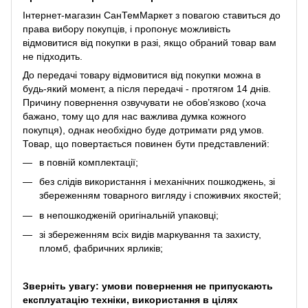
Інтернет-магазин СанТемМаркет з повагою ставиться до
права вибору покупців, і пропонує можливість
відмовитися від покупки в разі, якщо обраний товар вам
не підходить.
До передачі товару відмовитися від покупки можна в
будь-який момент, а після передачі - протягом 14 днів.
Причину повернення озвучувати не обов’язково (хоча
бажано, тому що для нас важлива думка кожного
покупця), однак необхідно буде дотримати ряд умов.
Товар, що повертається повинен бути представлений:
в повній комплектації;
без слідів використання і механічних пошкоджень, зі
збереженням товарного вигляду і споживчих якостей;
в непошкодженій оригінальній упаковці;
зі збереженням всіх видів маркування та захисту,
пломб, фабричних ярликів;
Зверніть увагу: умови повернення не припускають
експлуатацію техніки, використання в цілях