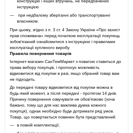
конструкцію і інших втручань, не передбачених
інструкцією
при недбалому зберіганні або транспортуванні
власником.
При цьому, згідно з п. 3 ст. 4 Закону України «Про захист
прав споживача» перед початком експлуатації покупець
зобов'язаний ознайомитися з інструкцією і правилами
експлуатації купленого виробу.
Правила повернення товарів
Інтернет-магазин СанТемМаркет з повагою ставиться до
права вибору покупців, і пропонує можливість
відмовитися від покупки в разі, якщо обраний товар вам
не підходить.
До передачі товару відмовитися від покупки можна в
будь-який момент, а після передачі - протягом 14 днів.
Причину повернення озвучувати не обов’язково (хоча
бажано, тому що для нас важлива думка кожного
покупця), однак необхідно буде дотримати ряд умов.
Товар, що повертається повинен бути представлений:
в повній комплектації;