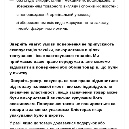
без слідів використання і механічних пошкоджень, зі
збереженням товарного вигляду і споживчих якостей;
в непошкодженій оригінальній упаковці;
зі збереженням всіх видів маркування та захисту,
пломб, фабричних ярликів;
Зверніть увагу: умови повернення не припускають
експлуатацію техніки, використання в цілях
тестування і інше застосування товарів. Ми
приймаємо ваше право передумати, але можемо
відмовити в поверненні або обміні товарів, що були
у вжитку.
Зверніть увагу: покупець не має права відмовитися
від товару належної якості, що має індивідуально-
визначені властивості, якщо зазначений товар може
бути використаний виключно купуючим його
споживачем. Повернення також не поширюється на
товари в запаяних упаковках-блістерах якщо
упакування було відкрите.
У разі, якщо до товару додавалися подарунок або
додаткові аксесуари, вони також підлягають поверненню