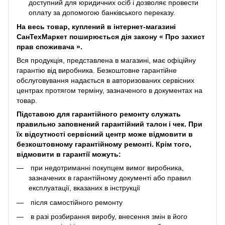
доступний для юридичних осіб і дозволяє провести
оплату за допомогою банківського переказу.
На весь товар, куплений в інтернет-магазині
СанТехМаркет поширюється дія закону «
Про захист
прав споживача
».
Вся продукція, представлена ​​в магазині, має офіційну
гарантію від виробника. Безкоштовне гарантійне
обслуговування надається в авторизованих сервісних
центрах протягом терміну, зазначеного в документах на
товар.
Підставою для гарантійного ремонту служать
правильно заповнений гарантійний талон і чек. При
їх відсутності сервісний центр може відмовити в
безкоштовному гарантійному ремонті. Крім того,
відмовити в гарантії можуть:
при недотриманні покупцем вимог виробника,
зазначених в гарантійному документі або правил
експлуатації, вказаних в інструкції
після самостійного ремонту
в разі розбирання виробу, внесення змін в його