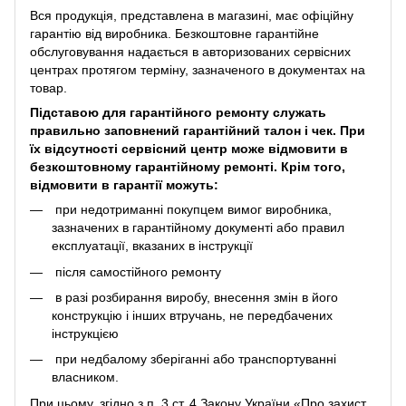
Вся продукція, представлена ​​в магазині, має офіційну
гарантію від виробника. Безкоштовне гарантійне
обслуговування надається в авторизованих сервісних
центрах протягом терміну, зазначеного в документах на
товар.
Підставою для гарантійного ремонту служать
правильно заповнений гарантійний талон і чек. При
їх відсутності сервісний центр може відмовити в
безкоштовному гарантійному ремонті. Крім того,
відмовити в гарантії можуть:
при недотриманні покупцем вимог виробника,
зазначених в гарантійному документі або правил
експлуатації, вказаних в інструкції
після самостійного ремонту
в разі розбирання виробу, внесення змін в його
конструкцію і інших втручань, не передбачених
інструкцією
при недбалому зберіганні або транспортуванні
власником.
При цьому, згідно з п. 3 ст. 4 Закону України «Про захист