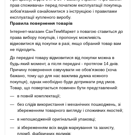
прав споживача» перед початком експлуатації покупець
зобов'язаний ознайомитися з інструкцією і правилами
експлуатації купленого виробу.
Правила повернення товарів
Інтернет-магазин СанТемМаркет з повагою ставиться до
права вибору покупців, і пропонує можливість
відмовитися від покупки в разі, якщо обраний товар вам
не підходить.
До передачі товару відмовитися від покупки можна в
будь-який момент, а після передачі - протягом 14 днів.
Причину повернення озвучувати не обов’язково (хоча
бажано, тому що для нас важлива думка кожного
покупця), однак необхідно буде дотримати ряд умов.
Товар, що повертається повинен бути представлений:
в повній комплектації;
без слідів використання і механічних пошкоджень, зі
збереженням товарного вигляду і споживчих якостей;
в непошкодженій оригінальній упаковці;
зі збереженням всіх видів маркування та захисту,
пломб, фабричних ярликів;