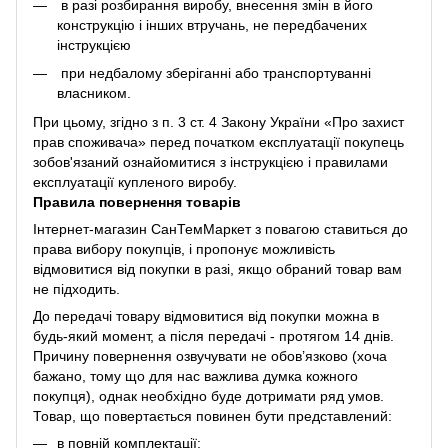
в разі розбирання виробу, внесення змін в його
конструкцію і інших втручань, не передбачених
інструкцією
при недбалому зберіганні або транспортуванні
власником.
При цьому, згідно з п. 3 ст. 4 Закону України «Про захист
прав споживача» перед початком експлуатації покупець
зобов'язаний ознайомитися з інструкцією і правилами
експлуатації купленого виробу.
Правила повернення товарів
Інтернет-магазин СанТемМаркет з повагою ставиться до
права вибору покупців, і пропонує можливість
відмовитися від покупки в разі, якщо обраний товар вам
не підходить.
До передачі товару відмовитися від покупки можна в
будь-який момент, а після передачі - протягом 14 днів.
Причину повернення озвучувати не обов’язково (хоча
бажано, тому що для нас важлива думка кожного
покупця), однак необхідно буде дотримати ряд умов.
Товар, що повертається повинен бути представлений:
в повній комплектації;