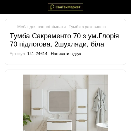
Меблі для ванної кімнати
Тумби з раковиною
Тумба Сакраменто 70 з ум.Глорія
70 підлогова, 2шухляди, біла
Артикул:
141-24614
Написати відгук