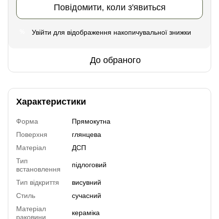
Повідомити, коли з'явиться
Увійти
для відображення накопичувальної знижки
%
До обраного
Характеристики
Форма
Прямокутна
Поверхня
глянцева
Матеріал
ДСП
Тип
підлоговий
встановлення
Тип відкриття
висувний
Стиль
сучасний
Матеріал
кераміка
раковини