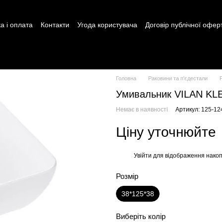
а і оплата
Контакти
Угода користувача
Договір публічної офер
Головна
Раковини та п'єдестали
Умивальник VILAN K
Немає в наявності
Артикул: 125-12
Ціну уточнюйте
Увійти
для відображення накоп
%
Розмір
38*125*38
Виберіть колір