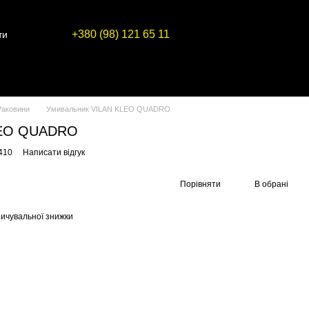
+380 (98) 121 65 11
ти
Раковини
Умивальник VILAN KLEO QUADRO
LEO QUADRO
410
Написати відгук
Порівняти
В обрані
ичувальної знижки