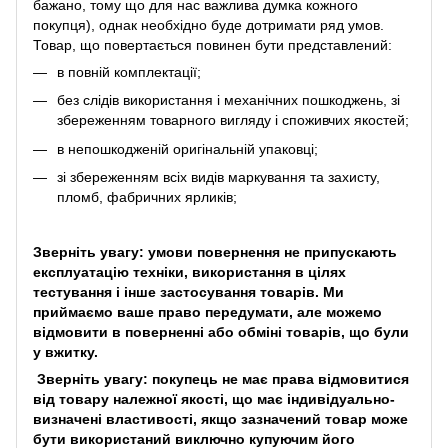
бажано, тому що для нас важлива думка кожного
покупця), однак необхідно буде дотримати ряд умов.
Товар, що повертається повинен бути представлений:
в повній комплектації;
без слідів використання і механічних пошкоджень, зі
збереженням товарного вигляду і споживчих якостей;
в непошкодженій оригінальній упаковці;
зі збереженням всіх видів маркування та захисту,
пломб, фабричних ярликів;
Зверніть увагу: умови повернення не припускають
експлуатацію техніки, використання в цілях
тестування і інше застосування товарів. Ми
приймаємо ваше право передумати, але можемо
відмовити в поверненні або обміні товарів, що були
у вжитку.
Зверніть увагу: покупець не має права відмовитися
від товару належної якості, що має індивідуально-
визначені властивості, якщо зазначений товар може
бути використаний виключно купуючим його