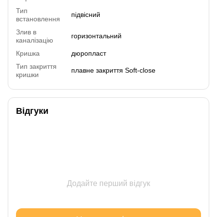
Тип
підвісний
встановлення
Злив в
горизонтальний
каналізацію
Кришка
дюропласт
Тип закриття
плавне закриття Soft-close
кришки
Відгуки
Додайте перший відгук