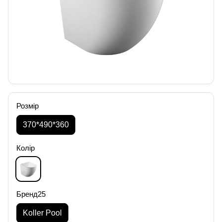
Розмір
370*490*360
Колір
Бренд25
Koller Pool