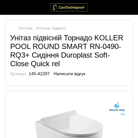
Унітази
Унітази підвісні
Унітаз підвісній Торнадо KOLLER
POOL ROUND SMART RN-0490-
RQ3+ Сидіння Duroplast Soft-
Close Quick rel
Артикул:
145-42287
Написати відгук