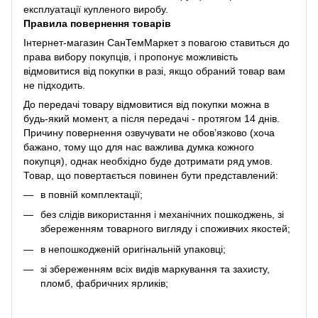
експлуатації купленого виробу.
Правила повернення товарів
Інтернет-магазин СанТемМаркет з повагою ставиться до
права вибору покупців, і пропонує можливість
відмовитися від покупки в разі, якщо обраний товар вам
не підходить.
До передачі товару відмовитися від покупки можна в
будь-який момент, а після передачі - протягом 14 днів.
Причину повернення озвучувати не обов’язково (хоча
бажано, тому що для нас важлива думка кожного
покупця), однак необхідно буде дотримати ряд умов.
Товар, що повертається повинен бути представлений:
в повній комплектації;
без слідів використання і механічних пошкоджень, зі
збереженням товарного вигляду і споживчих якостей;
в непошкодженій оригінальній упаковці;
зі збереженням всіх видів маркування та захисту,
пломб, фабричних ярликів;