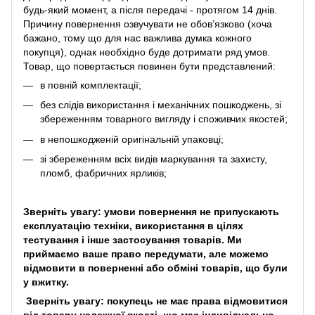
будь-який момент, а після передачі - протягом 14 днів.
Причину повернення озвучувати не обов’язково (хоча
бажано, тому що для нас важлива думка кожного
покупця), однак необхідно буде дотримати ряд умов.
Товар, що повертається повинен бути представлений:
в повній комплектації;
без слідів використання і механічних пошкоджень, зі
збереженням товарного вигляду і споживчих якостей;
в непошкодженій оригінальній упаковці;
зі збереженням всіх видів маркування та захисту,
пломб, фабричних ярликів;
Зверніть увагу: умови повернення не припускають
експлуатацію техніки, використання в цілях
тестування і інше застосування товарів. Ми
приймаємо ваше право передумати, але можемо
відмовити в поверненні або обміні товарів, що були
у вжитку.
Зверніть увагу: покупець не має права відмовитися