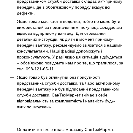
представником служби доставки складає акт-прийому
передачі, де в обов'язковому порядку вказує всі
дефекти.
Якщо товар має істотні недоліки, тобто не може бути
використаний за призначенням, покупець складає акт
відмови від прийому вантажу. Для отримання
детальних інструкцій, як діяти в момент прийому-
передачі вантажу, рекомендуємо зв'язатися з нашими
консультантами. Наші фахівці допоможуть і
проконсультують. У разі якщо ця ситуація відбудеться
– обов’язково повідомте нам про те, що трапилося, за
тел. 098-121-65-11
Якщо товар був оглянутий без присутності
представника служби доставки, та / або акт-прийому
передачі вантажу не був підписаний представником
служби доставки, СанТехМаркет знімає з себе
відповідальність за комплектність і наявність будь-
яких пошкоджень.
Оплатити готівкою в касі магазину СанТехМаркет.