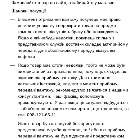
Замовляйте товар на сайті, а забирайте у магазині.
Шановні покупці!
В момент отримання вантажу покупець має право
розкрити упаковку і перевірити товар на предмет
комплектності, відсутність браку або пошкоджень.
Якщо є які-небудь недоліки, покупець спільно з
представником служби доставки складає акт-прийому
передачі, де в обов'язковому порядку вказує всі
дефекти.
Якщо товар має істотні недоліки, тобто не може бути
використаний за призначенням, покупець складає акт
відмови від прийому вантажу. Для отримання
детальних інструкцій, як діяти в момент прийому-
передачі вантажу, рекомендуємо зв'язатися з нашими
консультантами. Наші фахівці допоможуть і
проконсультують. У разі якщо ця ситуація відбудеться
– обов’язково повідомте нам про те, що трапилося, за
тел. 098-121-65-11
Якщо товар був оглянутий без присутності
представника служби доставки, та / або акт-прийому
передачі вантажу не був підписаний представником